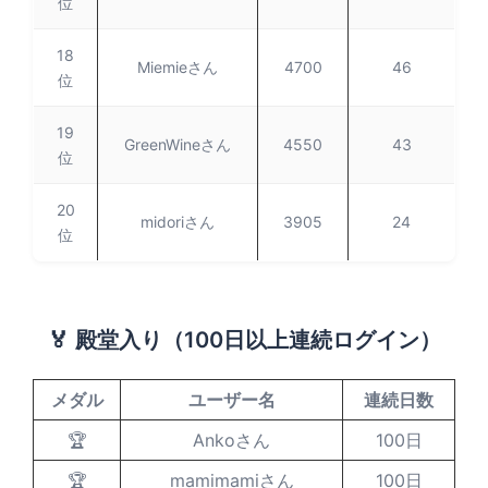
位
18
Miemieさん
4700
46
位
19
GreenWineさん
4550
43
位
20
midoriさん
3905
24
位
🏅 殿堂入り（100日以上連続ログイン）
メダル
ユーザー名
連続日数
🏆
Ankoさん
100日
🏆
mamimamiさん
100日