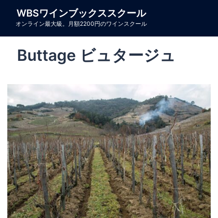
コ
WBSワインブックススクール
ン
オンライン最大級。月額2200円のワインスクール
テ
ン
Buttage ビュタージュ
ツ
へ
ス
キ
ッ
プ