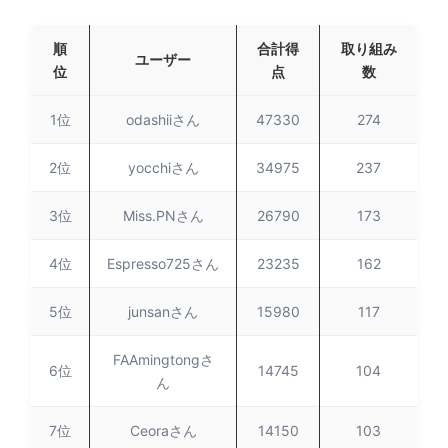
順
合計得
取り組み
ユーザー
位
点
数
1位
odashiiさん
47330
274
2位
yocchiさん
34975
237
3位
Miss.PNさん
26790
173
4位
Espresso725さん
23235
162
5位
junsanさん
15980
117
FAAmingtongさ
6位
14745
104
ん
7位
Ceoraさん
14150
103