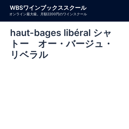
コ
WBSワインブックススクール
ン
オンライン最大級。月額2200円のワインスクール
テ
ン
haut-bages libéral シャ
ツ
へ
トー オー・バージュ・
ス
リベラル
キ
ッ
プ