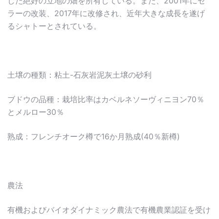
した絶好の立地の畑を所有している。また、2001年にセ
ラーの改装、2017年に改修され、近年大きな成長を遂げ
るシャトーとされている。
土壌の種類：粘土-石灰岩泥灰土壌の砂利
ブドウの品種：栽培比率はカベルネソーヴィニヨン70％
とメルロー30％
熟成：フレンチオーク樽で16か月熟成(40％新樽)
農法
有機およびバイオダイナミック農法で有機農業認証を受け