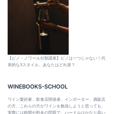
【ピノ・ノワール分類講座】ピノは一つじゃない！代
表的な3スタイル、あなたはどれ派？
WINEBOOKS-SCHOOL
ワイン愛好家、飲食店関係者、インポーター、酒販店
の方、これらの方がワインを勉強しようと思っても、
実際には時間や料金の問題で、ハードルはかなり高い