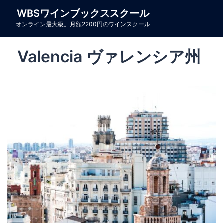
コ
WBSワインブックススクール
ン
オンライン最大級。月額2200円のワインスクール
テ
ン
Valencia ヴァレンシア州
ツ
へ
ス
キ
ッ
プ