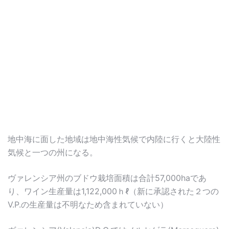
地中海に面した地域は地中海性気候で内陸に行くと大陸性
気候と一つの州になる。
ヴァレンシア州のブドウ栽培面積は合計57,000haであ
り、ワイン生産量は1,122,000ｈℓ（新に承認された２つの
V.P.の生産量は不明なため含まれていない）