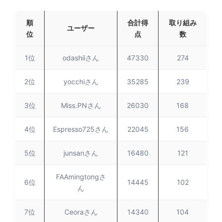
順
合計得
取り組み
ユーザー
位
点
数
1位
odashiiさん
47330
274
2位
yocchiさん
35285
239
3位
Miss.PNさん
26030
168
4位
Espresso725さん
22045
156
5位
junsanさん
16480
121
FAAmingtongさ
6位
14445
102
ん
7位
Ceoraさん
14340
104