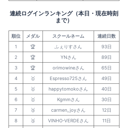
連続ログインランキング（本日・現在時刻
まで）
順位
メダル
スクールネーム
連続日数
1
🏆
ふぇりすさん
93日
2
🏆
YNさん
89日
3
🏆
orimowineさん
65日
4
🥇
Espresso725さん
49日
5
🥇
happytomokoさん
40日
6
🥇
Kgmmさん
30日
7
🥉
carmen_joyさん
12日
8
🥉
VINHO-VERDEさん
11日