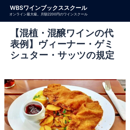
コ
WBSワインブックススクール
ン
オンライン最大級。月額2200円のワインスクール
テ
ン
【混植・混醸ワインの代
ツ
へ
表例】ヴィーナー・ゲミ
ス
シュター・サッツの規定
キ
ッ
プ