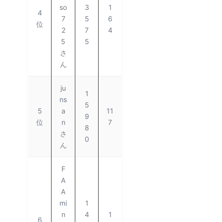
so
3
1
4
7
5
6
位
2
7
4
5
5
さ
ん
ju
1
ns
5
5
a
11
9
位
n
7
8
さ
0
ん
F
A
A
mi
1
n
4
1
6