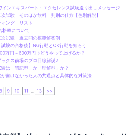
・ワインエキスパート・エクセレンス試験送り出しメッセージ
二次試験 そのほか飲料 判別の仕方【色別解説】
スティング リスト
合格率について
二次試験 過去問の模範解答例
試験の合格後】NG行動とOK行動を知ろう
00万円～600万円→どうやって上げるか？
ブックス前場のプロ目線解説2
試験は「暗記型」か「理解型」か？
述が書けなかった人の共通点と具体的な対策法
8
9
10
11
...
13
>>