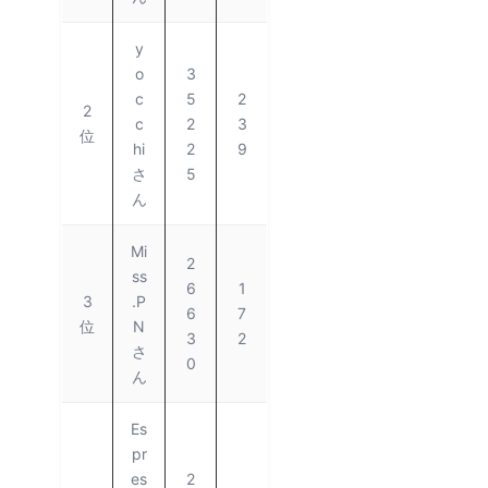
y
o
3
c
5
2
2
c
2
3
位
hi
2
9
さ
5
ん
Mi
2
ss
6
1
3
.P
6
7
位
N
3
2
さ
0
ん
Es
pr
es
2