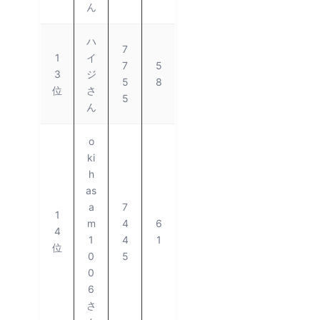
ん
ハ
7
1
イ
7
5
3
ジ
5
8
位
さ
5
ん
o
ki
h
as
a
7
1
m
4
6
4
1
4
1
位
0
5
0
6
さ