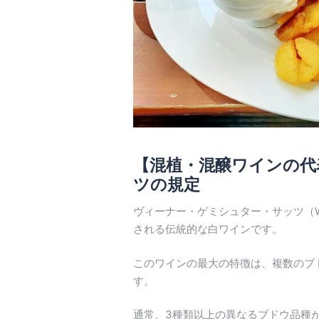
【混植・混醸ワインの代
ツの規定
ヴィーナー・ゲミシュター・サッツ（Wien
される伝統的な白ワインです。
このワインの最大の特徴は、複数のブ
す。
通常、3種類以上の異なるブドウ品種