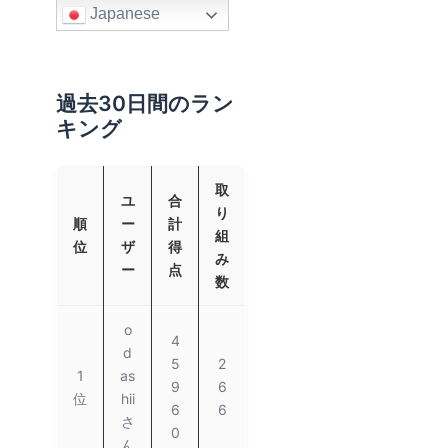
Japanese
過去30日間のラン
キング
取
ユ
合
り
順
ー
計
組
位
ザ
得
み
ー
点
数
o
4
d
5
2
1
as
9
6
位
hii
6
6
さ
0
ん