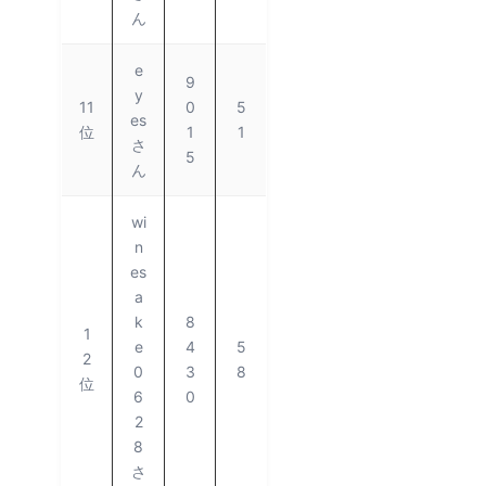
ん
e
9
y
11
0
5
es
位
1
1
さ
5
ん
wi
n
es
a
k
8
1
e
4
5
2
0
3
8
位
6
0
2
8
さ