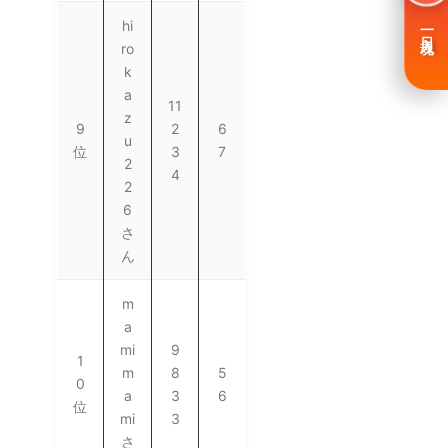
hi
一日入魂
ro
k
a
11
z
9
2
6
u
位
3
7
2
4
2
6
さ
ん
m
a
mi
9
1
m
8
5
0
a
3
6
位
mi
3
さ