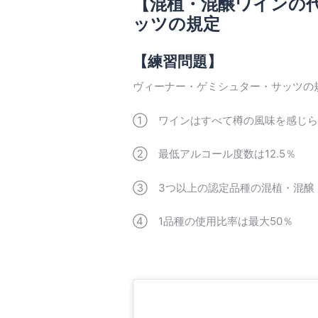
【混植・混醸ワインの
ッツの規定
【練習問題】
ヴィーナー・ゲミシュター・サッツの
① ワインはすべて樽の風味を感じら
② 最低アルコール度数は12.5％
③ 3つ以上の認定品種の混植・混醸
④ 1品種の使用比率は最大50％