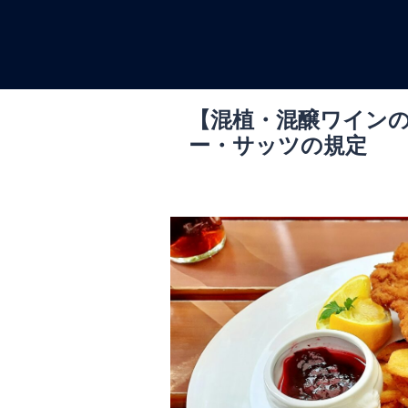
コ
ン
テ
ン
ツ
【混植・混醸ワイン
へ
ー・サッツの規定
ス
キ
ッ
プ