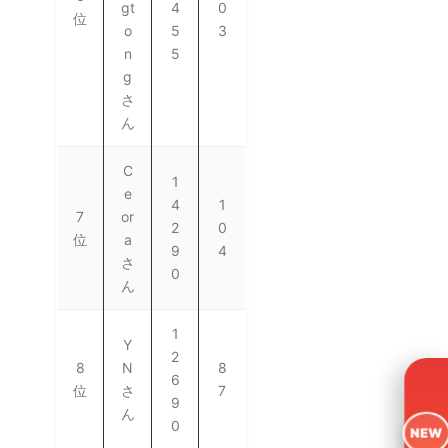
gt
4
0
位
o
5
3
n
5
g
さ
ん
C
1
e
4
1
7
or
2
0
位
a
9
4
さ
0
ん
1
Y
2
8
N
8
6
位
さ
7
9
ん
0
NEW