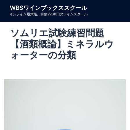
コ
WBSワインブックススクール
ン
オンライン最大級。月額2200円のワインスクール
テ
ン
ソムリエ試験練習問題
ツ
へ
【酒類概論】ミネラルウ
ス
ォーターの分類
キ
ッ
プ