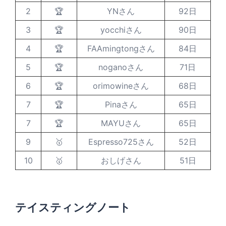
2
🏆
YNさん
92日
3
🏆
yocchiさん
90日
4
🏆
FAAmingtongさん
84日
5
🏆
noganoさん
71日
6
🏆
orimowineさん
68日
7
🏆
Pinaさん
65日
7
🏆
MAYUさん
65日
9
🥇
Espresso725さん
52日
10
🥇
おしげさん
51日
テイスティングノート