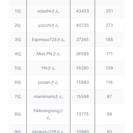
1位
odashiiさん
43455
251
2位
yocchiさん
40735
273
3位
Espresso725さん
27245
188
4位
Miss.PNさん
26585
171
5位
YNさん
16290
109
6位
junsanさん
15880
116
7位
mamimamiさん
15596
87
FAAmingtongさ
8位
13775
96
ん
9位
hirokazu226さん
10980
65