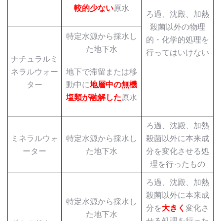
較的少ない
原水
ろ過、沈殿、加熱
殺菌以外の物理
特定水源から採水し
的・化学的処理を
た地下水
行ってはいけない
ナチュラルミ
ネラルウォー
地下で滞留または移
ター
動中に
地層中の無機
塩類が融解した
原水
ろ過、沈殿、加熱
ミネラルウォ
特定水源から採水し
殺菌以外に本来成
ーター
た地下水
分を変化させる処
理を行ったもの
ろ過、沈殿、加熱
殺菌以外に本来成
特定水源から採水し
分を
大きく
変化さ
た地下水
せる処理を行った