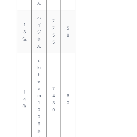
ん
ハ
7
1
イ
7
5
3
ジ
5
8
位
さ
5
ん
o
ki
h
as
a
7
1
m
4
6
4
1
3
0
位
0
0
0
6
さ