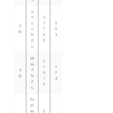
y
o
3
c
7
2
2
c
7
5
位
hi
0
3
さ
5
ん
Mi
2
ss
7
1
3
.P
0
7
位
N
1
4
さ
0
ん
Es
pr
es
2