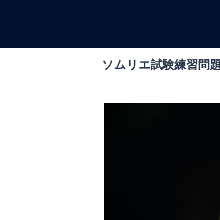
コ
ン
テ
ン
ツ
ソムリエ試験練習問
へ
ス
キ
ッ
プ