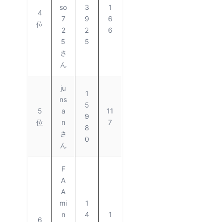
so
3
1
4
7
9
6
位
2
2
6
5
5
さ
ん
ju
1
ns
5
5
a
11
9
位
n
7
8
さ
0
ん
F
A
A
mi
1
n
4
1
6