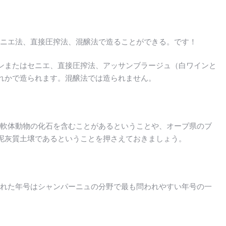
ニエ法、直接圧搾法、混醸法で造ることができる。です！
ンまたはセニエ、直接圧搾法、アッサンブラージュ（白ワインと
れかで造られます。混醸法では造られません。
軟体動物の化石を含むことがあるということや、オーブ県のブ
泥灰質土壌であるということを押さえておきましょう。
れた年号はシャンパーニュの分野で最も問われやすい年号の一