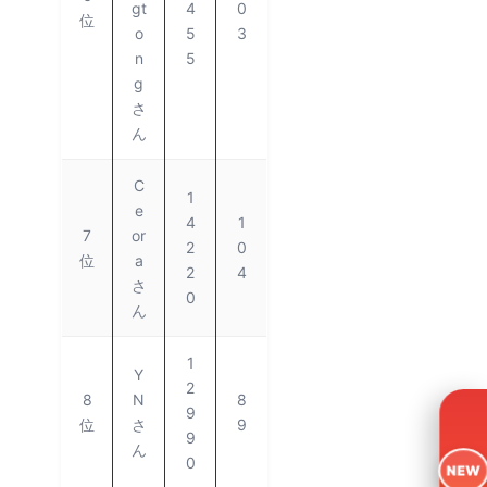
gt
4
0
位
o
5
3
n
5
g
さ
ん
C
1
e
4
1
7
or
2
0
位
a
2
4
さ
0
ん
1
Y
2
8
N
8
9
位
さ
9
9
ん
0
NEW