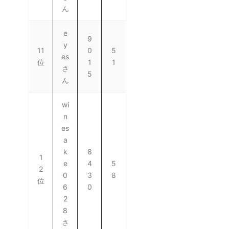
ん
e
9
y
11
0
5
es
位
1
1
さ
5
ん
wi
n
es
a
k
8
1
e
4
5
2
0
3
8
位
6
0
2
8
さ