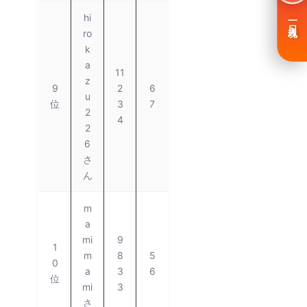
hi
一日入魂
ro
k
a
11
z
9
2
6
u
位
3
7
2
4
2
6
さ
ん
m
a
mi
9
1
m
8
5
0
a
3
6
位
mi
3
さ