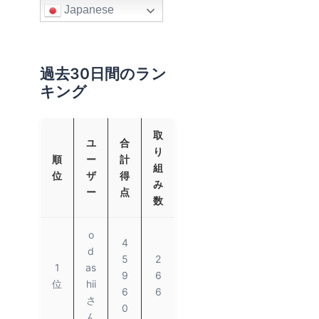
Japanese
過去30日間のラン
キング
取
ユ
合
り
順
ー
計
組
位
ザ
得
み
ー
点
数
o
4
d
5
2
1
as
9
6
位
hii
6
6
さ
0
ん