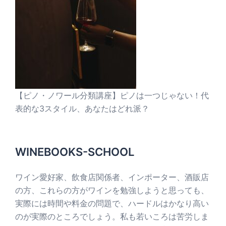
【ピノ・ノワール分類講座】ピノは一つじゃない！代
表的な3スタイル、あなたはどれ派？
WINEBOOKS-SCHOOL
ワイン愛好家、飲食店関係者、インポーター、酒販店
の方、これらの方がワインを勉強しようと思っても、
実際には時間や料金の問題で、ハードルはかなり高い
のが実際のところでしょう。私も若いころは苦労しま