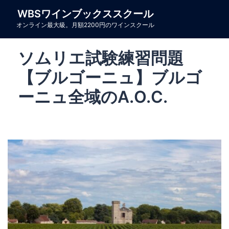
コ
WBSワインブックススクール
ン
オンライン最大級。月額2200円のワインスクール
テ
ン
ソムリエ試験練習問題
ツ
へ
【ブルゴーニュ】ブルゴ
ス
ーニュ全域のA.O.C.
キ
ッ
プ