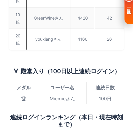
位
一日入魂
19
GreenWineさん
4420
42
位
20
youxiangさん
4160
26
位
🏅 殿堂入り（100日以上連続ログイン）
メダル
ユーザー名
連続日数
🏆
Miemieさん
100日
連続ログインランキング（本日・現在時刻
まで）