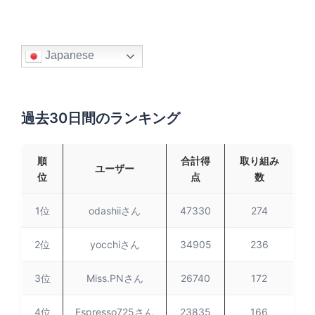
Japanese
過去30日間のランキング
順
合計得
取り組み
ユーザー
位
点
数
1位
odashiiさん
47330
274
2位
yocchiさん
34905
236
3位
Miss.PNさん
26740
172
4位
Espresso725さん
23835
166