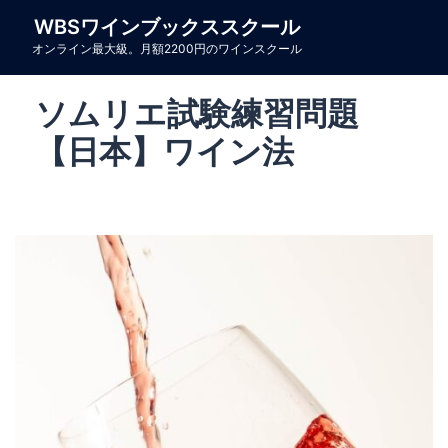
コ
WBSワインブックススクール
ン
オンライン最大級。月額2200円のワインスクール
テ
ン
ソムリエ試験練習問題
ツ
へ
【日本】ワイン法
ス
キ
ッ
プ