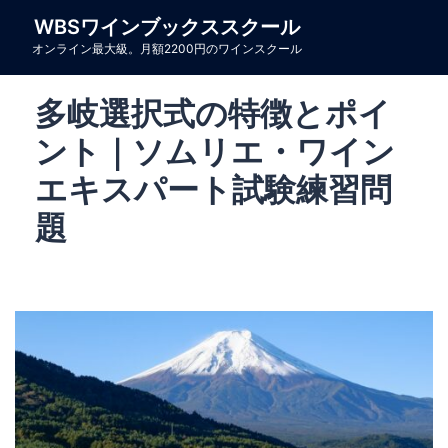
コ
WBSワインブックススクール
ン
オンライン最大級。月額2200円のワインスクール
テ
ン
多岐選択式の特徴とポイ
ツ
へ
ント｜ソムリエ・ワイン
ス
エキスパート試験練習問
キ
題
ッ
プ