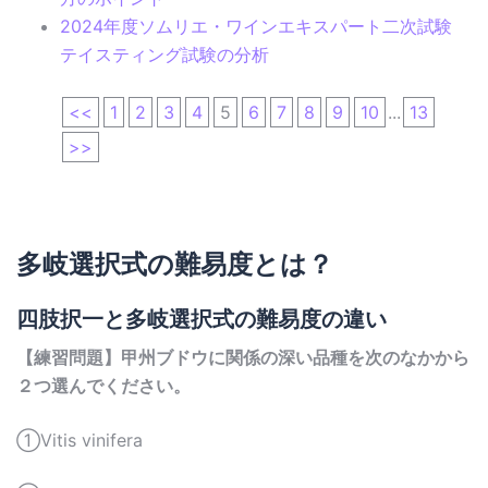
2024年度ソムリエ・ワインエキスパート二次試験
テイスティング試験の分析
<<
1
2
3
4
5
6
7
8
9
10
...
13
>>
多岐選択式の難易度とは？
四肢択一と多岐選択式の難易度の違い
【練習問題】甲州ブドウに関係の深い品種を次のなかから
２つ選んでください。
①Vitis vinifera