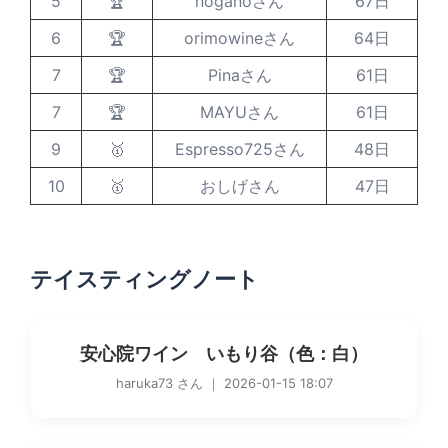
5
🏆
noganoさん
67日
6
🏆
orimowineさん
64日
7
🏆
Pinaさん
61日
7
🏆
MAYUさん
61日
9
🥇
Espresso725さん
48日
10
🥇
おしげさん
47日
テイスティングノート
安心院ワイン いもり谷（色：白）
haruka73 さん ｜ 2026-01-15 18:07