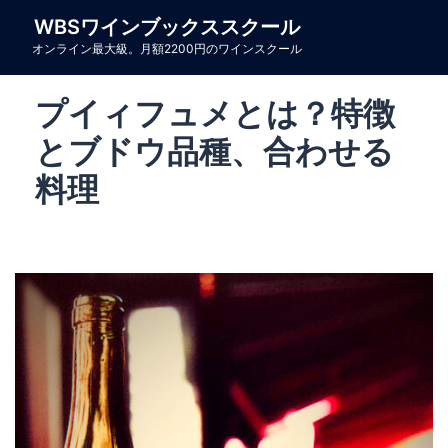
コ
WBSワインブックススクール
ン
オンライン最大級。月額2200円のワインスクール
テ
ン
プイィフュメとは？特徴
ツ
へ
とブドウ品種、合わせる
ス
料理
キ
ッ
プ