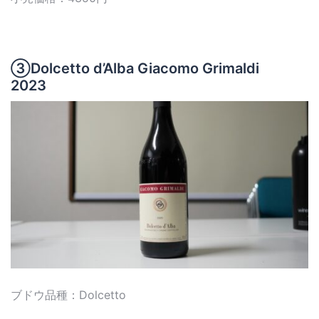
③Dolcetto d’Alba Giacomo Grimaldi
2023
ブドウ品種：Dolcetto