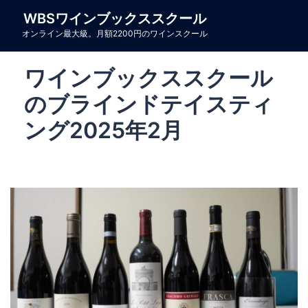
コ
WBSワインブックススクール
ン
オンライン最大級。月額2200円のワインスクール
テ
ン
ワインブックススクール
ツ
へ
のブラインドテイスティ
ス
ング2025年2月
キ
ッ
プ