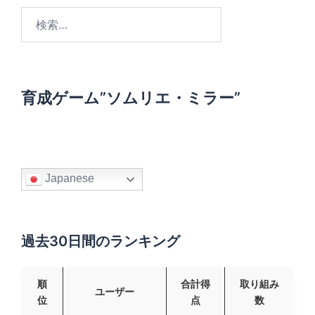
ペ
検
ー
索
ジ
:
送
り
育成ゲーム”ソムリエ・ミラー”
Japanese
過去30日間のランキング
順
合計得
取り組み
ユーザー
位
点
数