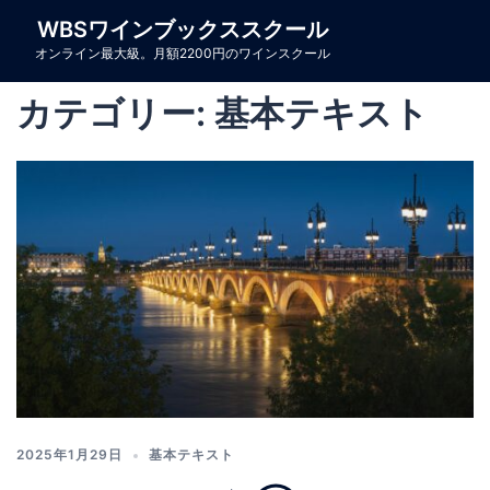
コ
WBSワインブックススクール
ン
オンライン最大級。月額2200円のワインスクール
テ
ン
カテゴリー:
基本テキスト
ツ
へ
ス
キ
ッ
プ
2025年1月29日
基本テキスト