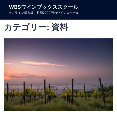
コ
WBSワインブックススクール
ン
オンライン最大級。月額2200円のワインスクール
テ
ン
カテゴリー:
資料
ツ
へ
ス
キ
ッ
プ