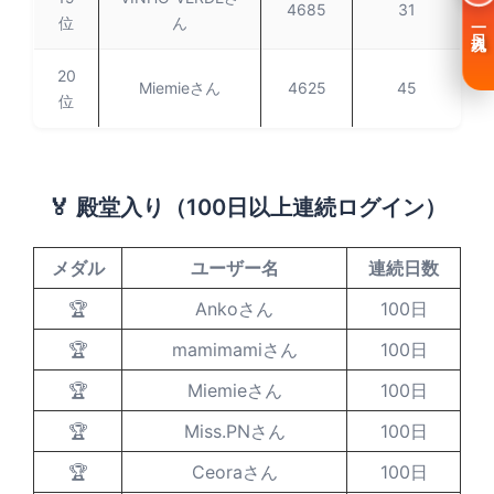
4685
31
位
ん
一日入魂
20
Miemieさん
4625
45
位
🏅 殿堂入り（100日以上連続ログイン）
メダル
ユーザー名
連続日数
🏆
Ankoさん
100日
🏆
mamimamiさん
100日
🏆
Miemieさん
100日
🏆
Miss.PNさん
100日
🏆
Ceoraさん
100日