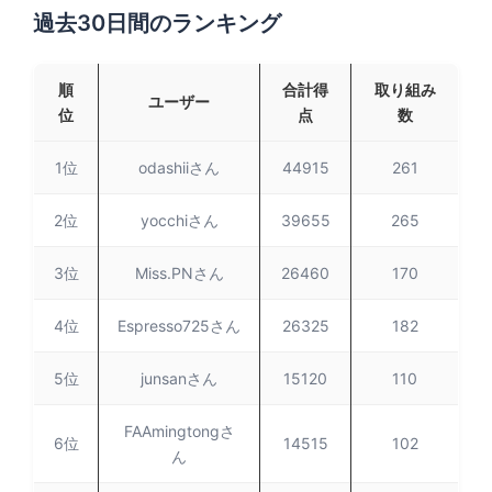
過去30日間のランキング
順
合計得
取り組み
ユーザー
位
点
数
1位
odashiiさん
44915
261
2位
yocchiさん
39655
265
3位
Miss.PNさん
26460
170
4位
Espresso725さん
26325
182
5位
junsanさん
15120
110
FAAmingtongさ
6位
14515
102
ん