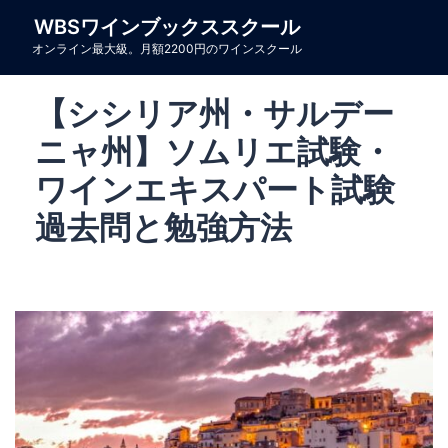
コ
WBSワインブックススクール
ン
オンライン最大級。月額2200円のワインスクール
テ
ン
【シシリア州・サルデー
ツ
へ
ニャ州】ソムリエ試験・
ス
ワインエキスパート試験
キ
過去問と勉強方法
ッ
プ