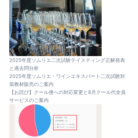
2025年度ソムリエ二次試験テイスティング正解発表
と過去問分析
2025年度ソムリエ・ワインエキスパート二次試験対
策教材販売のご案内
【お詫び】クール便への対応変更と8月クール代全員
サービスのご案内