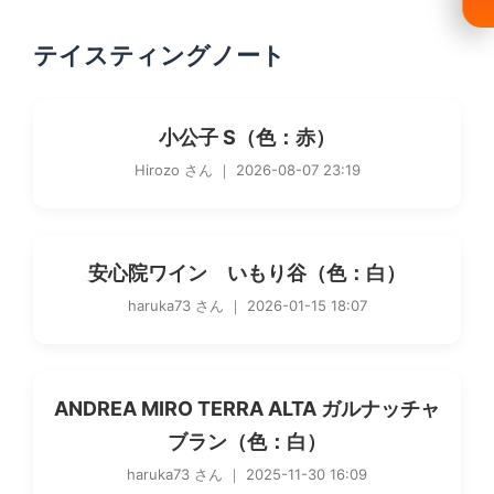
テイスティングノート
小公子 S（色：赤）
Hirozo さん ｜ 2026-08-07 23:19
安心院ワイン いもり谷（色：白）
haruka73 さん ｜ 2026-01-15 18:07
ANDREA MIRO TERRA ALTA ガルナッチャ
ブラン（色：白）
haruka73 さん ｜ 2025-11-30 16:09