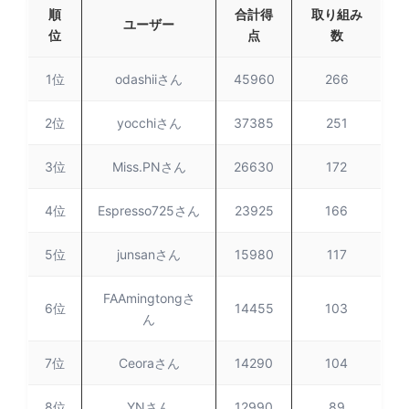
順
合計得
取り組み
ユーザー
位
点
数
1位
odashiiさん
45960
266
2位
yocchiさん
37385
251
3位
Miss.PNさん
26630
172
4位
Espresso725さん
23925
166
5位
junsanさん
15980
117
FAAmingtongさ
6位
14455
103
ん
7位
Ceoraさん
14290
104
8位
YNさん
12990
89