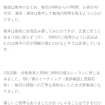
勉強は教本のまとめ、毎日の6時からの1時間、お昼の10-
15分、週末・連休は集中して勉強の時間を取るように心が
けました。
教本は最初に全頁読み通してみたのですが、正直に言うと
あまり頭に残らず（汗）、WBSのご指導のように読み込
むのは後半の方が理解が進むのかなと今では反省していま
す。
2次試験：合格発表と同時にWBSの個人レッスンに申し込
みました。1回／週のミーティング（進捗確認と質疑応
答）、毎日の課題への丁寧な添削をいただき大変勉強にな
りました。
厳しいご指導もありましたがおっしゃることはできるだけ