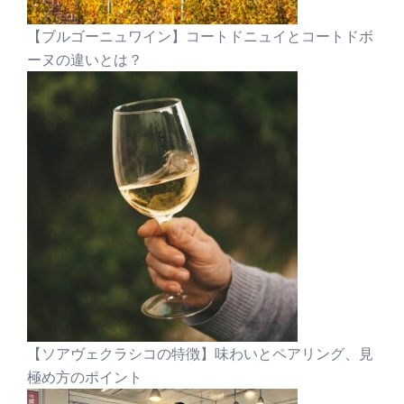
【ブルゴーニュワイン】コートドニュイとコートドボ
ーヌの違いとは？
【ソアヴェクラシコの特徴】味わいとペアリング、見
極め方のポイント