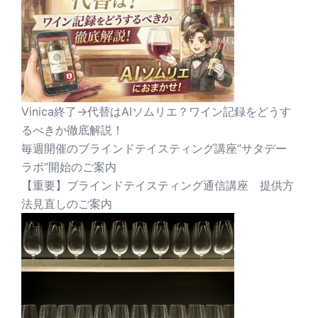
Vinica終了→代替はAIソムリエ？ワイン記録をどうす
るべきか徹底解説！
毎週開催のブラインドテイスティング講座”サタデー
ラボ”開始のご案内
【重要】ブラインドテイスティング通信講座 提供方
法見直しのご案内