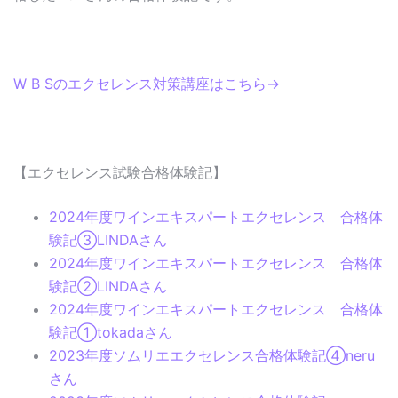
W B Sのエクセレンス対策講座はこちら→
【エクセレンス試験合格体験記】
2024年度ワインエキスパートエクセレンス 合格体
験記③LINDAさん
2024年度ワインエキスパートエクセレンス 合格体
験記②LINDAさん
2024年度ワインエキスパートエクセレンス 合格体
験記①tokadaさん
2023年度ソムリエエクセレンス合格体験記④neru
さん