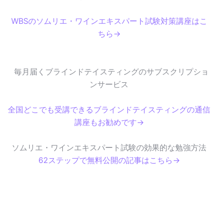
WBSのソムリエ・ワインエキスパート試験対策講座はこ
ちら→
毎月届くブラインドテイスティングのサブスクリプショ
ンサービス
全国どこでも受講できるブラインドテイスティングの通信
講座もお勧めです→
ソムリエ・ワインエキスパート試験の効果的な勉強方法
62ステップで無料公開の記事はこちら→