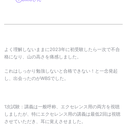
よく理解しないままに2023年に初受験したら一次で不合
格になり、山の高さを痛感しました。
これはしっかり勉強しないと合格できない！と一念発起
し、出会ったのがWBSでした。
1次試験：講義は一般呼称、エクセレンス用の両方を視聴
しましたが、特にエクセレンス用の講義は最低2回は視聴
させていただき、耳に覚えさせました。