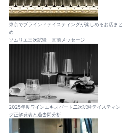
東京でブラインドテイスティングが楽しめるお店まと
め
ソムリエ三次試験 直前メッセージ
2025年度ワインエキスパート二次試験テイスティン
グ正解発表と過去問分析