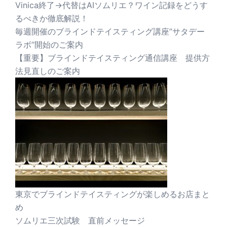
Vinica終了→代替はAIソムリエ？ワイン記録をどうす
るべきか徹底解説！
毎週開催のブラインドテイスティング講座”サタデー
ラボ”開始のご案内
【重要】ブラインドテイスティング通信講座 提供方
法見直しのご案内
東京でブラインドテイスティングが楽しめるお店まと
め
ソムリエ三次試験 直前メッセージ