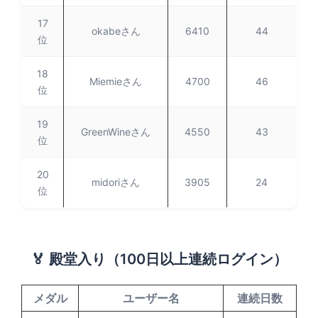
17
okabeさん
6410
44
位
18
Miemieさん
4700
46
位
19
GreenWineさん
4550
43
位
20
midoriさん
3905
24
位
🏅 殿堂入り（100日以上連続ログイン）
メダル
ユーザー名
連続日数