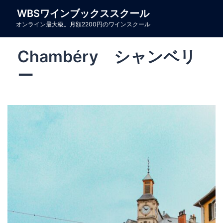
コ
WBSワインブックススクール
ン
オンライン最大級。月額2200円のワインスクール
テ
ン
Chambéry シャンベリ
ツ
へ
ー
ス
キ
ッ
プ