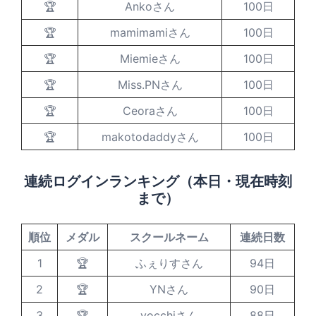
🏆
Ankoさん
100日
🏆
mamimamiさん
100日
🏆
Miemieさん
100日
🏆
Miss.PNさん
100日
🏆
Ceoraさん
100日
🏆
makotodaddyさん
100日
連続ログインランキング（本日・現在時刻
まで）
順位
メダル
スクールネーム
連続日数
1
🏆
ふぇりすさん
94日
2
🏆
YNさん
90日
3
🏆
yocchiさん
88日