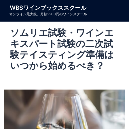
コ
WBSワインブックススクール
ン
オンライン最大級。月額2200円のワインスクール
テ
ン
ソムリエ試験・ワインエ
ツ
へ
キスパート試験の二次試
ス
験テイスティング準備は
キ
いつから始めるべき？
ッ
プ