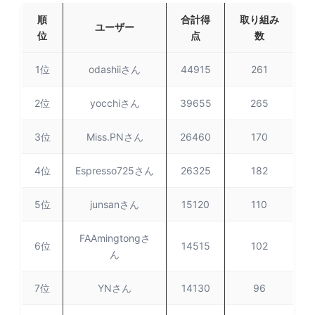
順
合計得
取り組み
ユーザー
位
点
数
1位
odashiiさん
44915
261
2位
yocchiさん
39655
265
3位
Miss.PNさん
26460
170
4位
Espresso725さん
26325
182
5位
junsanさん
15120
110
FAAmingtongさ
6位
14515
102
ん
7位
YNさん
14130
96