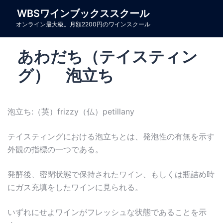
コ
WBSワインブックススクール
ン
オンライン最大級。月額2200円のワインスクール
テ
ン
あわだち（テイスティン
ツ
へ
グ） 泡立ち
ス
キ
ッ
泡立ち:（英）frizzy（仏）petillany
プ
テイスティングにおける泡立ちとは、発泡性の有無を示す
外観の指標の一つである。
発酵後、密閉状態で保持されたワイン、もしくは瓶詰め時
にガス充填をしたワインに見られる。
いずれにせよワインがフレッシュな状態であることを示