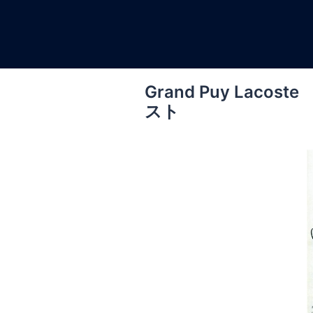
コ
ン
テ
ン
ツ
Grand Puy La
へ
スト
ス
キ
ッ
プ