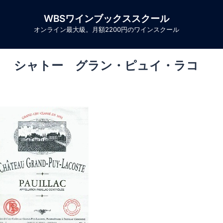
WBSワインブックススクール
オンライン最大級。月額2200円のワインスクール
coste シャトー グラン・ピュイ・ラコ