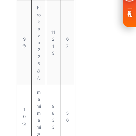
hi
一日入魂
ro
k
a
11
z
9
2
6
u
位
1
7
2
9
2
6
さ
ん
m
a
mi
9
1
m
8
5
0
a
3
6
位
mi
3
さ