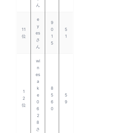
ん
e
9
y
11
0
5
es
位
1
1
さ
5
ん
wi
n
es
a
k
8
1
e
5
5
2
0
6
9
位
6
0
2
8
さ