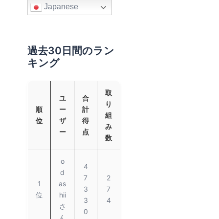
Japanese
過去30日間のラン
キング
取
ユ
合
り
順
ー
計
組
位
ザ
得
み
ー
点
数
o
4
d
7
2
1
as
3
7
位
hii
3
4
さ
0
ん