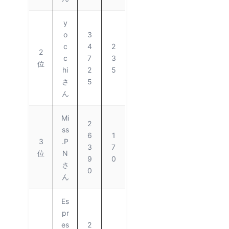
y
o
3
c
4
2
2
c
7
3
位
hi
2
5
さ
5
ん
Mi
2
ss
6
1
3
.P
3
7
位
N
9
0
さ
0
ん
Es
pr
es
2