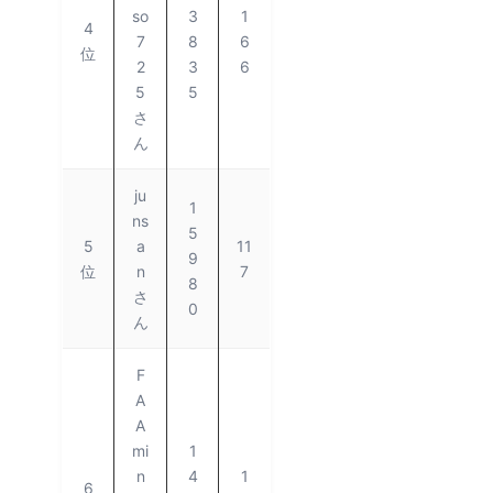
so
3
1
4
7
8
6
位
2
3
6
5
5
さ
ん
ju
1
ns
5
5
a
11
9
位
n
7
8
さ
0
ん
F
A
A
mi
1
n
4
1
6