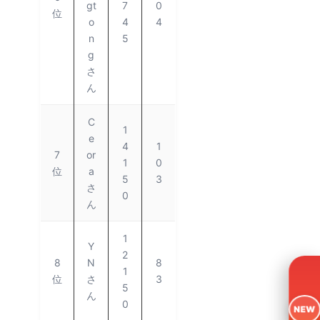
gt
7
0
位
o
4
4
n
5
g
さ
ん
C
1
e
4
1
7
or
1
0
位
a
5
3
さ
0
ん
1
Y
2
8
N
8
1
位
さ
3
5
ん
0
NEW