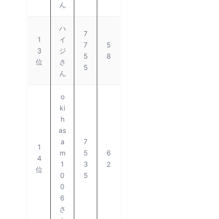
ん
ハ
7
1
イ
7
5
3
ジ
5
8
位
さ
5
ん
o
ki
h
as
a
7
1
m
5
6
4
1
3
2
位
0
5
0
6
さ