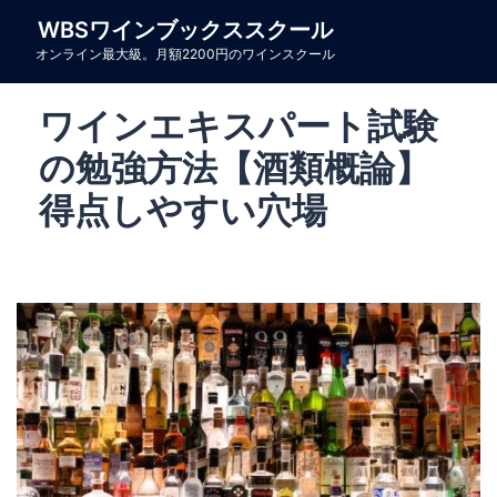
コ
WBSワインブックススクール
ン
オンライン最大級。月額2200円のワインスクール
テ
ン
ワインエキスパート試験
ツ
へ
の勉強方法【酒類概論】
ス
得点しやすい穴場
キ
ッ
プ