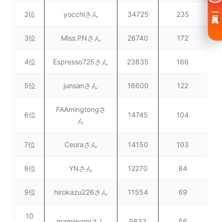
一日入魂
2位
yocchiさん
34725
235
3位
Miss.PNさん
26740
172
4位
Espresso725さん
23835
166
5位
junsanさん
16600
122
FAAmingtongさ
6位
14745
104
ん
7位
Ceoraさん
14150
103
8位
YNさん
12270
84
9位
hirokazu226さん
11554
69
10
mamimamiさん
9833
56