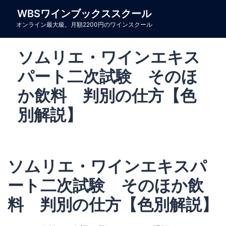
コ
WBSワインブックススクール
ン
オンライン最大級。月額2200円のワインスクール
テ
ン
ソムリエ・ワインエキス
ツ
へ
パート二次試験 そのほ
ス
か飲料 判別の仕方【色
キ
別解説】
ッ
プ
ソムリエ・ワインエキスパ
ート二次試験 そのほか飲
料 判別の仕方【色別解説】