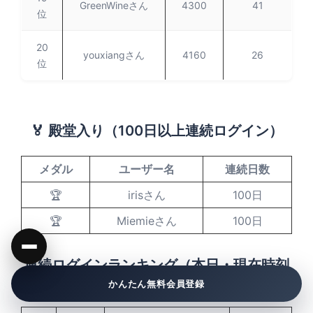
GreenWineさん
4300
41
位
20
youxiangさん
4160
26
位
🏅 殿堂入り（100日以上連続ログイン）
メダル
ユーザー名
連続日数
🏆
irisさん
100日
🏆
Miemieさん
100日
連続ログインランキング（本日・現在時刻
まで）
かんたん無料会員登録