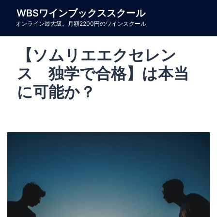
コ
WBSワインブックススクール
ン
オンライン最大級。月額2200円のワインスクール
テ
ン
【ソムリエエクセレン
ツ
へ
ス 独学で合格】は本当
ス
に可能か？
キ
ッ
プ