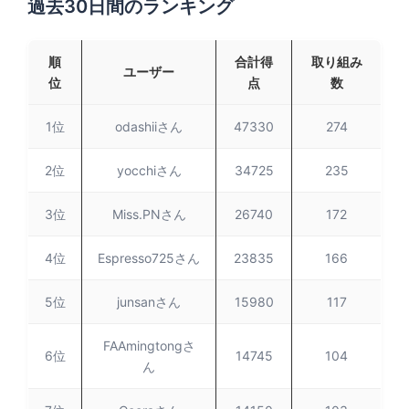
過去30日間のランキング
順
合計得
取り組み
ユーザー
位
点
数
1位
odashiiさん
47330
274
2位
yocchiさん
34725
235
3位
Miss.PNさん
26740
172
4位
Espresso725さん
23835
166
5位
junsanさん
15980
117
FAAmingtongさ
6位
14745
104
ん