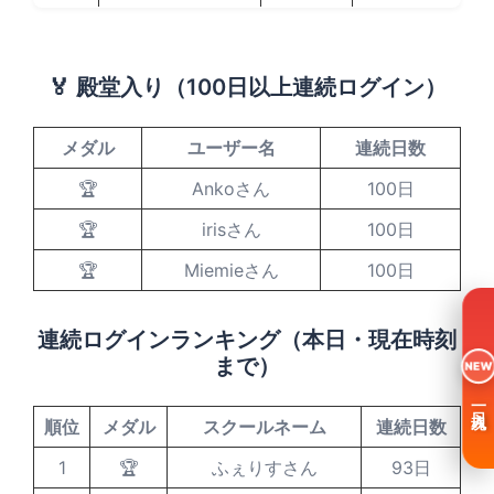
🏅 殿堂入り（100日以上連続ログイン）
メダル
ユーザー名
連続日数
🏆
Ankoさん
100日
🏆
irisさん
100日
🏆
Miemieさん
100日
連続ログインランキング（本日・現在時刻
まで）
NEW
一日入魂
順位
メダル
スクールネーム
連続日数
1
🏆
ふぇりすさん
93日