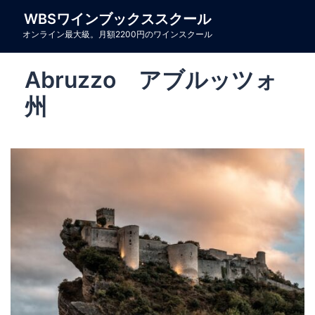
コ
WBSワインブックススクール
ン
オンライン最大級。月額2200円のワインスクール
テ
ン
Abruzzo アブルッツォ
ツ
へ
州
ス
キ
ッ
プ