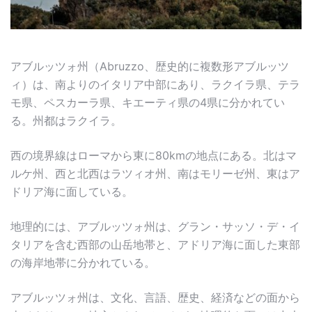
アブルッツォ州（Abruzzo、歴史的に複数形アブルッツ
ィ）は、南よりのイタリア中部にあり、ラクイラ県、テラ
モ県、ペスカーラ県、キエーティ県の4県に分かれてい
る。州都はラクイラ。
西の境界線はローマから東に80kmの地点にある。北はマ
ルケ州、西と北西はラツィオ州、南はモリーゼ州、東はア
ドリア海に面している。
地理的には、アブルッツォ州は、グラン・サッソ・デ・イ
タリアを含む西部の山岳地帯と、アドリア海に面した東部
の海岸地帯に分かれている。
アブルッツォ州は、文化、言語、歴史、経済などの面から