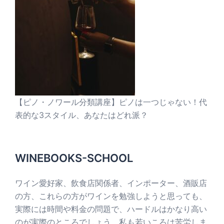
【ピノ・ノワール分類講座】ピノは一つじゃない！代
表的な3スタイル、あなたはどれ派？
WINEBOOKS-SCHOOL
ワイン愛好家、飲食店関係者、インポーター、酒販店
の方、これらの方がワインを勉強しようと思っても、
実際には時間や料金の問題で、ハードルはかなり高い
のが実際のところでしょう。私も若いころは苦労しま