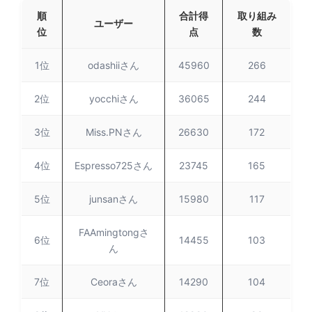
順
合計得
取り組み
ユーザー
位
点
数
1位
odashiiさん
45960
266
2位
yocchiさん
36065
244
3位
Miss.PNさん
26630
172
4位
Espresso725さん
23745
165
5位
junsanさん
15980
117
FAAmingtongさ
6位
14455
103
ん
7位
Ceoraさん
14290
104