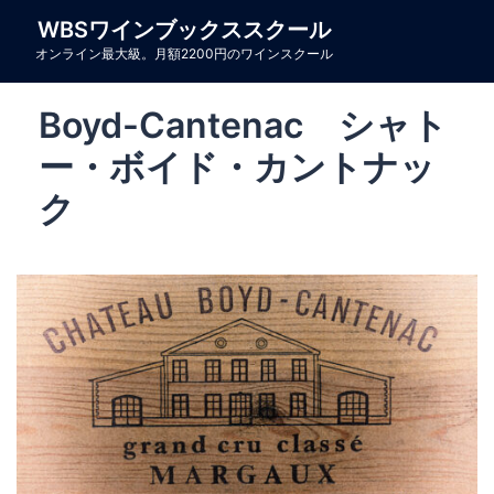
コ
WBSワインブックススクール
ン
オンライン最大級。月額2200円のワインスクール
テ
ン
Boyd-Cantenac シャト
ツ
へ
ー・ボイド・カントナッ
ス
ク
キ
ッ
プ