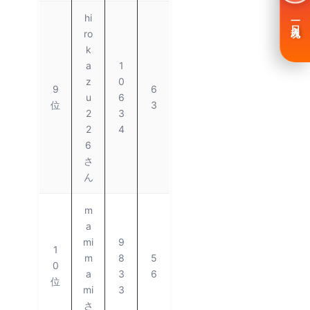
hi
一日入魂
ro
k
a
1
z
0
9
6
u
6
位
3
2
3
2
4
6
さ
ん
m
a
mi
9
1
m
8
5
0
a
3
6
位
mi
3
さ