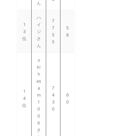
ん
ハ
7
1
イ
7
5
3
ジ
5
8
位
さ
5
ん
o
ki
h
as
a
7
1
m
4
6
4
1
3
0
位
0
0
0
6
さ