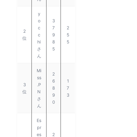
y
o
3
c
7
2
2
c
9
5
位
hi
8
5
さ
5
ん
Mi
2
ss
6
1
3
.P
8
7
位
N
9
3
さ
0
ん
Es
pr
es
2