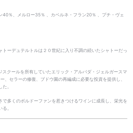
40％、メルロー35％ 、カベルネ・フラン20％ 、プチ・ヴェ
ャトーデュテルトルは２０世紀に入り不調の続いたシャトーだっ
・ジスクールを所有していたエリック・アルバダ・ジェルガースマ
a）は、シャトー、セラーの修復、ブドウ園の再編成に必要な投資を提供し、
した。
さで多くのボルドーファンを惹きつけるワインに成長し、栄光を
いる。