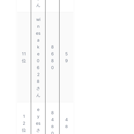
ん
wi
n
es
a
k
8
11
e
6
5
位
0
8
9
6
0
2
8
さ
ん
e
8
1
y
4
4
2
es
8
8
位
さ
0