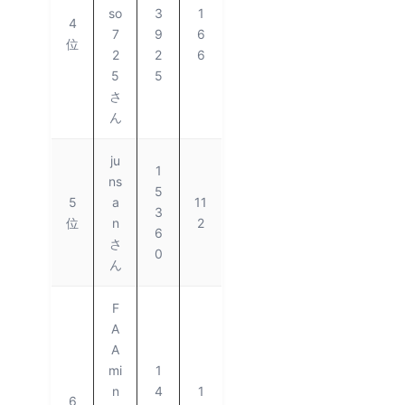
so
3
1
4
7
9
6
位
2
2
6
5
5
さ
ん
ju
1
ns
5
5
a
11
3
位
n
2
6
さ
0
ん
F
A
A
mi
1
n
4
1
6