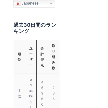
Japanese
過去30日間のラン
キング
取
ユ
合
り
順
ー
計
組
位
ザ
得
み
ー
点
数
o
4
d
5
2
1
as
9
6
位
hii
6
6
さ
0
ん