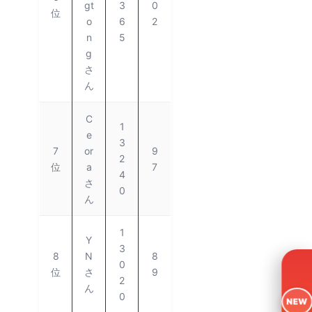
gt
3
0
位
o
6
2
n
5
g
さ
ん
C
1
e
3
7
or
9
2
位
a
7
4
さ
0
ん
1
Y
3
8
N
8
0
位
さ
9
2
ん
0
NEW