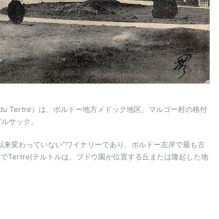
 du Tertre）は、ボルドー地方メドック地区、マルゴー村の格付
アルサック。
5年以来変わっていない”ワイナリーであり、ボルドー左岸で最も古
でTertre(テルトルは、ブドウ園が位置する丘または隆起した地