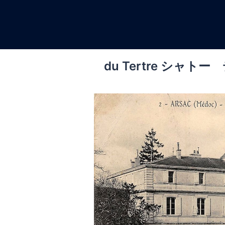
コ
ン
テ
ン
ツ
du Tertre シャ
へ
ス
キ
ッ
プ