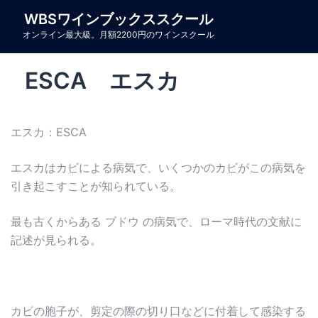
コ
WBSワインブックススクール
ン
オンライン最大級。月額2200円のワインスクール
テ
ン
ESCA エスカ
ツ
へ
ス
エスカ：ESCA
キ
ッ
エスカはカビによる病気で、いくつかのカビがこの病気を
プ
引き起こすことが知られている。
最も古くからある ブドウ の病気で、ローマ時代の文献に
記述が見られる。
カビの胞子が、剪定の際の切り口などに付着して感染する