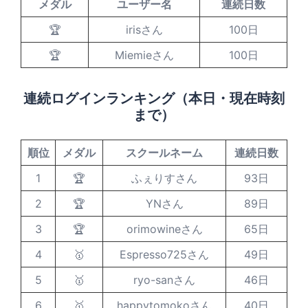
メダル
ユーザー名
連続日数
🏆
irisさん
100日
🏆
Miemieさん
100日
連続ログインランキング（本日・現在時刻
まで）
順位
メダル
スクールネーム
連続日数
1
🏆
ふぇりすさん
93日
2
🏆
YNさん
89日
3
🏆
orimowineさん
65日
4
🥇
Espresso725さん
49日
5
🥇
ryo-sanさん
46日
6
🥇
happytomokoさん
40日