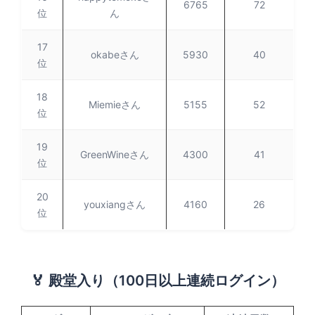
6765
72
位
ん
17
okabeさん
5930
40
位
18
Miemieさん
5155
52
位
19
GreenWineさん
4300
41
位
20
youxiangさん
4160
26
位
🏅 殿堂入り（100日以上連続ログイン）