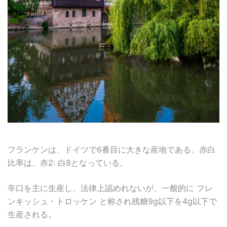
フランケンは、ドイツで6番目に大きな産地である。赤白
比率は、赤2: 白8となっている。
辛口を主に生産し、法律上認めれないが、一般的に フレ
ンキッシュ・トロッケン と称され残糖9g以下を4g以下で
生産される。