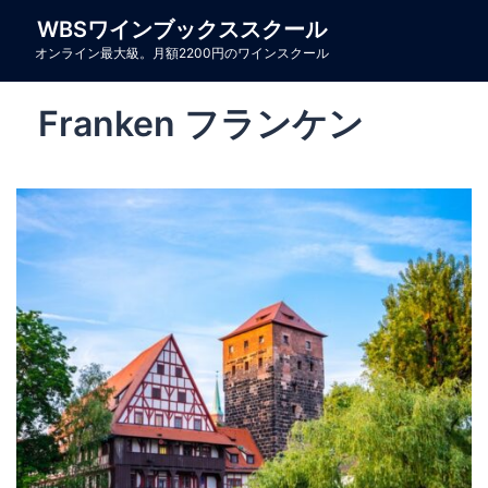
コ
WBSワインブックススクール
ン
オンライン最大級。月額2200円のワインスクール
テ
ン
Franken フランケン
ツ
へ
ス
キ
ッ
プ