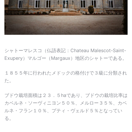
シャトーマレスコ（仏語表記：Chateau Malescot-Saint-
Exupery）マルゴー（Margaux）地区のシャトーである。
１８５５年に行われたメドックの格付けで３級に分類され
た。
ブドウ栽培面積は２３．５haであり、ブドウの栽培比率は
カベルネ・ソーヴィニヨン５０％、メルロー３５％、カベ
ルネ・フラン１０％、プティ・ヴェルド５％となってい
る。