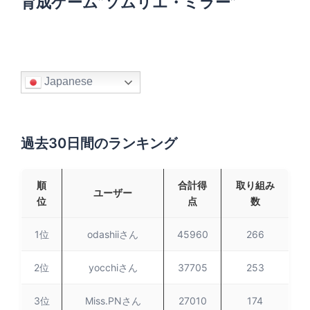
育成ゲーム”ソムリエ・ミラー”
Japanese
過去30日間のランキング
順
合計得
取り組み
ユーザー
位
点
数
1位
odashiiさん
45960
266
2位
yocchiさん
37705
253
3位
Miss.PNさん
27010
174