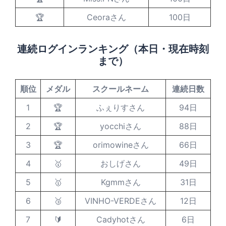
🏆
Ceoraさん
100日
連続ログインランキング（本日・現在時刻
まで）
順位
メダル
スクールネーム
連続日数
1
🏆
ふぇりすさん
94日
2
🏆
yocchiさん
88日
3
🏆
orimowineさん
66日
4
🥇
おしげさん
49日
5
🥇
Kgmmさん
31日
6
🥉
VINHO-VERDEさん
12日
7
🔰
Cadyhotさん
6日