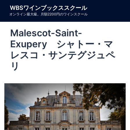
コ
WBSワインブックススクール
ン
オンライン最大級。月額2200円のワインスクール
テ
ン
Malescot-Saint-
ツ
へ
Exupery シャトー・マ
ス
レスコ・サンテグジュペ
キ
リ
ッ
プ