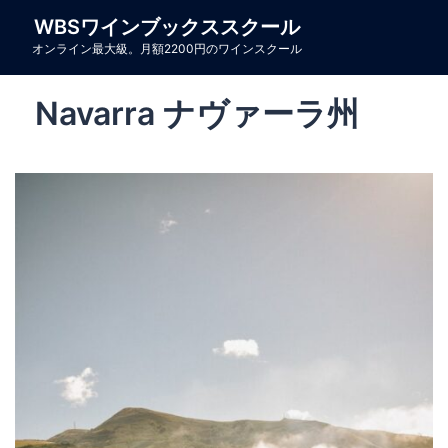
コ
WBSワインブックススクール
ン
オンライン最大級。月額2200円のワインスクール
テ
ン
Navarra ナヴァーラ州
ツ
へ
ス
キ
ッ
プ