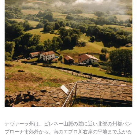
ナヴァーラ州は、ピレネー山脈の麓に近い北部の州都パン
プローナ市郊外から、南のエプロ川右岸の平地まで広がる