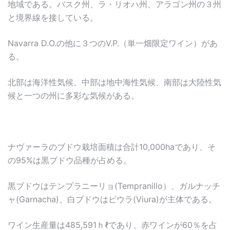
地域である。バスク州、ラ・リオハ州、アラゴン州の３州
と境界線を接している。
Navarra D.O.の他に３つのV.P.（単一畑限定ワイン）があ
る。
北部は海洋性気候、中部は地中海性気候、南部は大陸性気
候と一つの州に多彩な気候がある。
ナヴァーラのブドウ栽培面積は合計10,000haであり、そ
の95%は黒ブドウ品種が占める。
黒ブドウはテンプラニーリョ(Tempranillo）、ガルナッチ
ャ(Garnacha)、白ブドウはビウラ(Viura)が主体である。
ワイン生産量は485,591ｈℓであり、赤ワインが60％を占