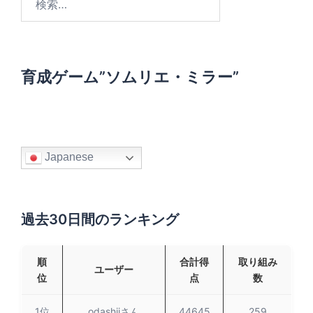
索
:
育成ゲーム”ソムリエ・ミラー”
Japanese
過去30日間のランキング
順
合計得
取り組み
ユーザー
位
点
数
1位
odashiiさん
44645
259