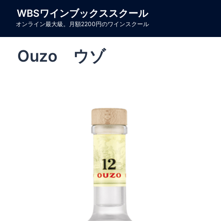
コ
WBSワインブックススクール
ン
オンライン最大級。月額2200円のワインスクール
テ
ン
Ouzo ウゾ
ツ
へ
ス
キ
ッ
プ