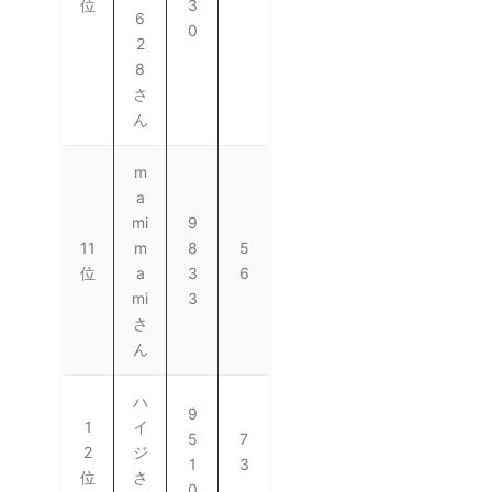
位
3
6
0
2
8
さ
ん
m
a
mi
9
11
m
8
5
位
a
3
6
mi
3
さ
ん
ハ
9
1
イ
5
7
2
ジ
1
3
位
さ
0