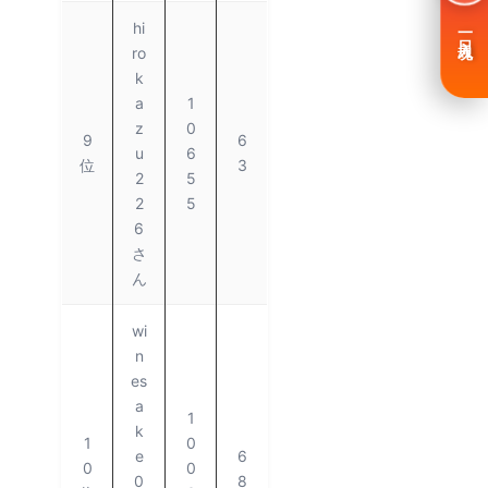
hi
一日入魂
ro
k
a
1
z
0
9
6
u
6
位
3
2
5
2
5
6
さ
ん
wi
n
es
a
1
k
1
0
e
6
0
0
0
8