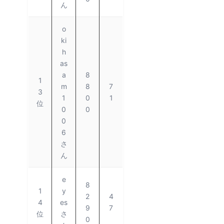
ん
o
ki
h
as
a
8
1
m
8
7
3
1
0
1
位
0
0
0
6
さ
ん
e
8
1
y
2
4
4
es
9
7
位
さ
0