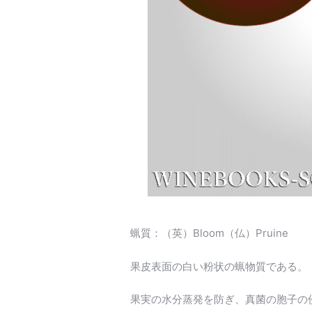
蝋質：（英）Bloom（仏）Pruine
果皮表面の白い粉状の蝋物質である。
果実の水分蒸発を防ぎ、真菌の胞子の