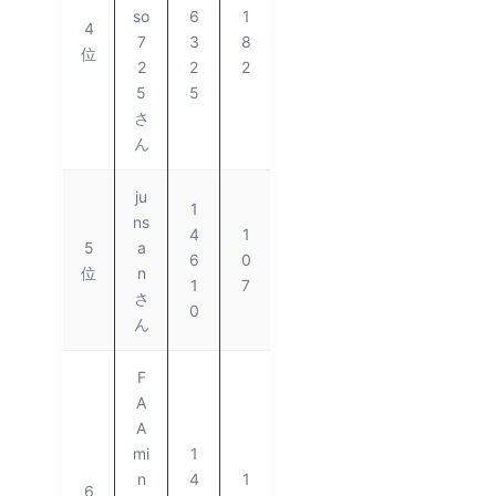
so
6
1
4
7
3
8
位
2
2
2
5
5
さ
ん
ju
1
ns
4
1
5
a
6
0
位
n
1
7
さ
0
ん
F
A
A
mi
1
n
4
1
6