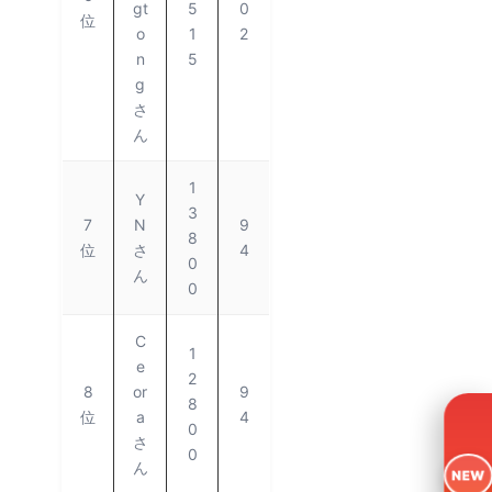
gt
5
0
位
o
1
2
n
5
g
さ
ん
1
Y
3
7
N
9
8
位
さ
4
0
ん
0
C
1
e
2
8
or
9
8
位
a
4
0
さ
0
ん
NEW