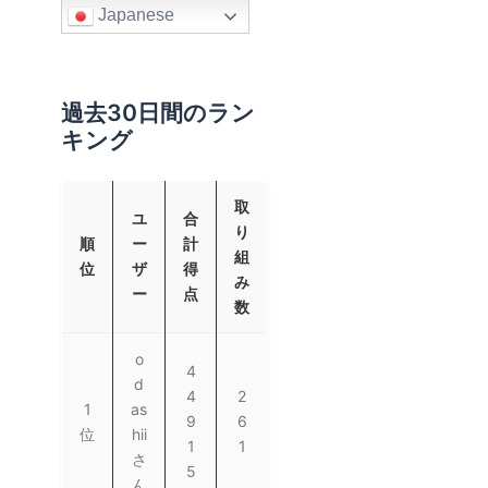
Japanese
過去30日間のラン
キング
取
ユ
合
り
順
ー
計
組
位
ザ
得
み
ー
点
数
o
4
d
4
2
1
as
9
6
位
hii
1
1
さ
5
ん