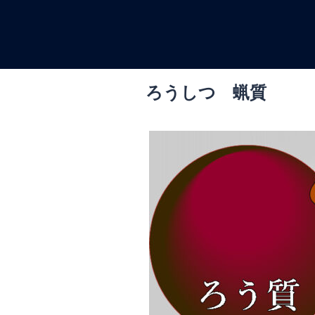
コ
ン
テ
ン
ツ
ろうしつ 蝋質
へ
ス
キ
ッ
プ