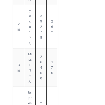
y
o
3
c
9
2
2
c
2
6
位
hi
7
2
さ
5
ん
Mi
2
ss
6
1
3
.P
4
7
位
N
6
0
さ
0
ん
Es
pr
es
2