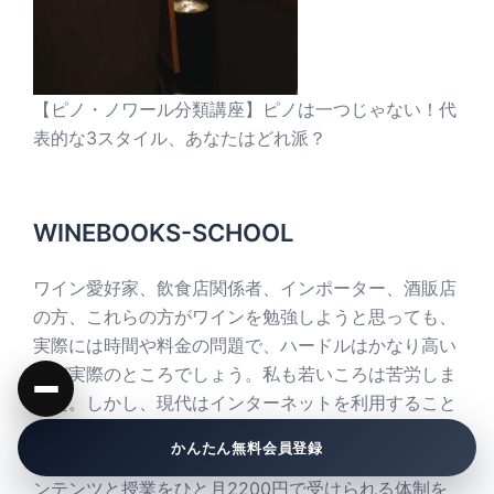
【ピノ・ノワール分類講座】ピノは一つじゃない！代
表的な3スタイル、あなたはどれ派？
WINEBOOKS-SCHOOL
ワイン愛好家、飲食店関係者、インポーター、酒販店
の方、これらの方がワインを勉強しようと思っても、
実際には時間や料金の問題で、ハードルはかなり高い
のが実際のところでしょう。私も若いころは苦労しま
した。しかし、現代はインターネットを利用すること
で、だれでも、いつでも、低料金で最高の品質の授業
かんたん無料会員登録
を受けられるのです。ワインブックスは最高水準のコ
ンテンツと授業をひと月2200円で受けられる体制を