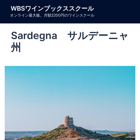
コ
WBSワインブックススクール
ン
オンライン最大級。月額2200円のワインスクール
テ
ン
Sardegna サルデーニャ
ツ
へ
州
ス
キ
ッ
プ