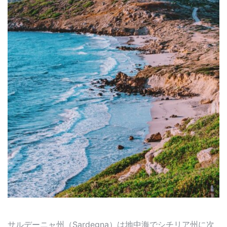
サルデーニャ州（Sardegna）は地中海でシチリア州に次