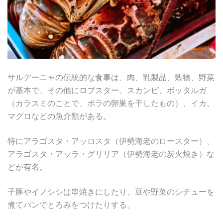
サルデーニャの伝統的な食事は、肉、乳製品、穀物、野菜
が基本で、その他にロブスター、スカンピ、ボッタルガ
（カラスミのことで、ボラの卵巣を干したもの）、イカ、
マグロなどの魚介類がある。
特にアラゴスタ・アッロスタ（伊勢海老のロースター）、
アラゴスタ・アッラ・グリリア（伊勢海老の炭火焼き）な
どが有名。
子豚やイノシシは串焼きにしたり、豆や野菜のシチューを
煮てパンでとろみをつけたりする。