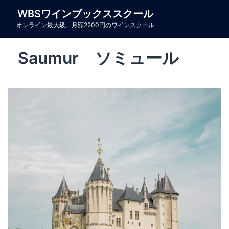
コ
WBSワインブックススクール
ン
オンライン最大級。月額2200円のワインスクール
テ
ン
Saumur ソミュール
ツ
へ
ス
キ
ッ
プ