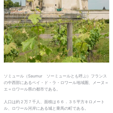
ソミュール（Saumur ソーミュールとも呼ぶ）フランス
の中西部にあるペイ・ド・ラ・ロワール地域圏、メーヌ＝
エ＝ロワール県の都市である。
人口は約２万７千人、面積は６６．３５平方キロメート
ル、ロワール河岸にある城と乗馬の町である。