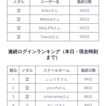
メダル
ユーザー名
連続日数
🏆
Ankoさん
100日
🏆
Miemieさん
100日
🏆
Miss.PNさん
100日
🏆
Ceoraさん
100日
連続ログインランキング（本日・現在時刻
まで）
順位
メダル
スクールネーム
連続日数
1
🏆
ふぇりすさん
94日
2
🏆
yocchiさん
88日
3
🏆
orimowineさん
66日
4
🥇
おしげさん
49日