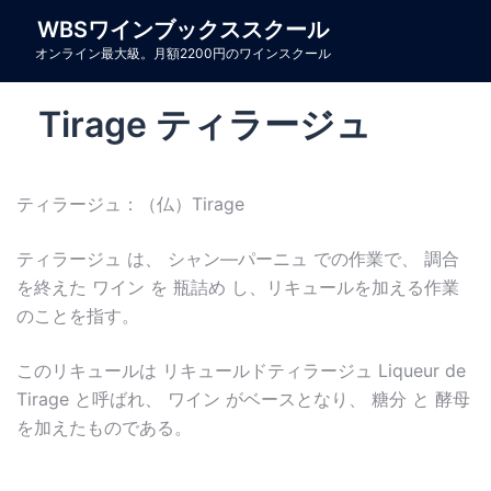
コ
WBSワインブックススクール
ン
オンライン最大級。月額2200円のワインスクール
テ
ン
Tirage ティラージュ
ツ
へ
ス
ティラージュ：（仏）Tirage
キ
ッ
ティラージュ は、 シャン―パーニュ での作業で、 調合
プ
を終えた ワイン を 瓶詰め し、リキュールを加える作業
のことを指す。
このリキュールは リキュールドティラージュ Liqueur de
Tirage と呼ばれ、 ワイン がベースとなり、 糖分 と 酵母
を加えたものである。