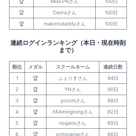
🏆
Miss.PNさん
100日
🏆
Ceoraさん
100日
🏆
makotodaddyさん
100日
連続ログインランキング（本日・現在時刻
まで）
順位
メダル
スクールネーム
連続日数
1
🏆
ふぇりすさん
94日
2
🏆
YNさん
90日
3
🏆
yocchiさん
88日
4
🏆
FAAmingtongさん
82日
5
🏆
noganoさん
69日
6
🏆
orimowineさん
66日