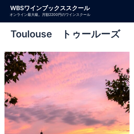
コ
WBSワインブックススクール
ン
オンライン最大級。月額2200円のワインスクール
テ
ン
Toulouse トゥールーズ
ツ
へ
ス
キ
ッ
プ