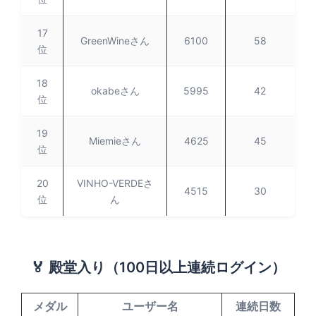
17
GreenWineさん
6100
58
位
18
okabeさん
5995
42
位
19
Miemieさん
4625
45
位
20
VINHO-VERDEさ
4515
30
位
ん
🏅 殿堂入り（100日以上連続ログイン）
メダル
ユーザー名
連続日数