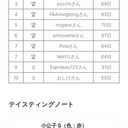
3
🏆
yocchiさん
89日
4
🏆
FAAmingtongさん
83日
5
🏆
noganoさん
70日
6
🏆
orimowineさん
67日
7
🏆
Pinaさん
64日
7
🏆
MAYUさん
64日
9
🥇
Espresso725さん
51日
10
🥇
おしげさん
50日
テイスティングノート
小公子 S（色：赤）